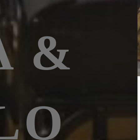
A &
LO