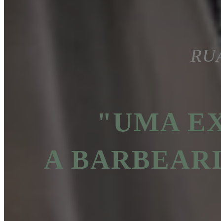
RUA
"UMA E
A BARBEAR