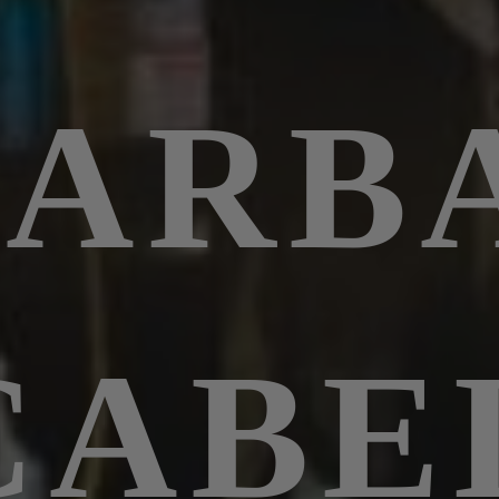
BARB
CABE